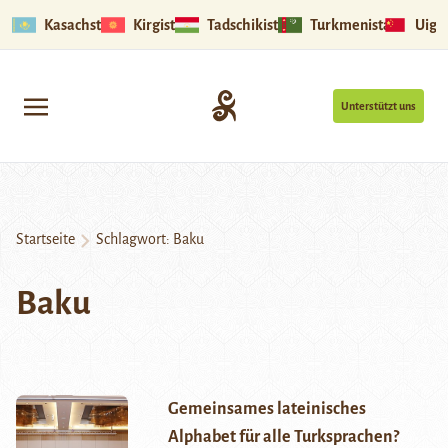
Kasachstan
Kirgistan
Tadschikistan
Turkmenistan
Uigu
Unterstützt uns
Startseite
Schlagwort:
Baku
Baku
Gemeinsames lateinisches
Alphabet für alle Turksprachen?