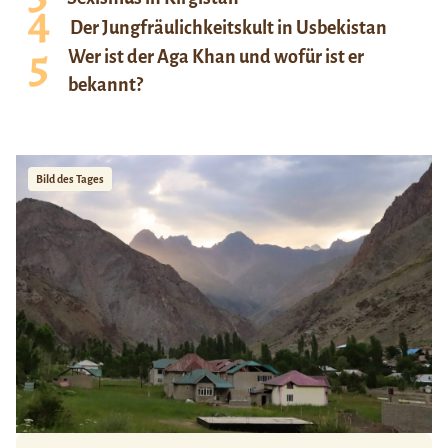
Der Jungfräulichkeitskult in Usbekistan
Wer ist der Aga Khan und wofür ist er
bekannt?
Bild des Tages