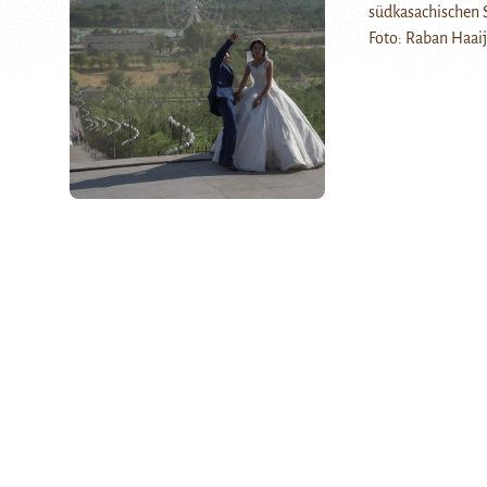
südkasachischen 
Foto: Raban Haai