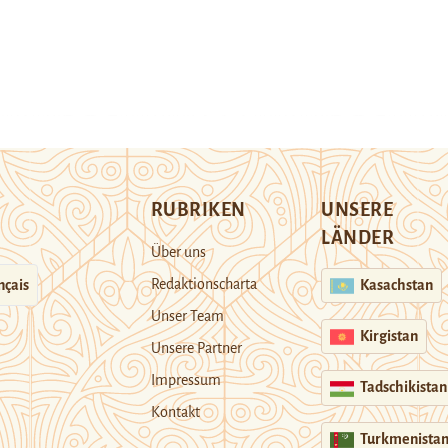
RUBRIKEN
UNSERE
LÄNDER
Über uns
Redaktionscharta
nçais
Kasachstan
Unser Team
Kirgistan
Unsere Partner
Impressum
Tadschikistan
Kontakt
Turkmenista