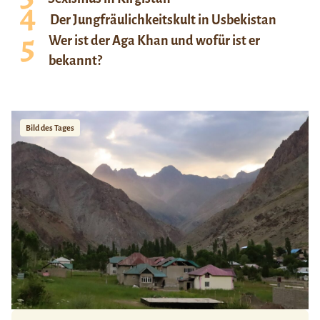
Der Jungfräulichkeitskult in Usbekistan
Wer ist der Aga Khan und wofür ist er
bekannt?
Bild des Tages