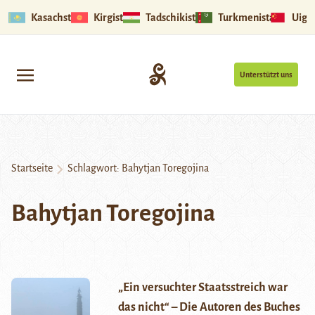
Kasachstan
Kirgistan
Tadschikistan
Turkmenistan
Uigu
Unterstützt uns
Startseite
Schlagwort:
Bahytjan Toregojina
Bahytjan Toregojina
„Ein versuchter Staatsstreich war
das nicht“ – Die Autoren des Buches