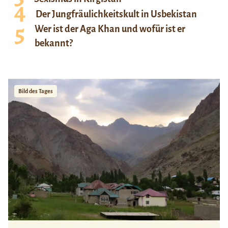
Der Jungfräulichkeitskult in Usbekistan
Wer ist der Aga Khan und wofür ist er
bekannt?
Bild des Tages