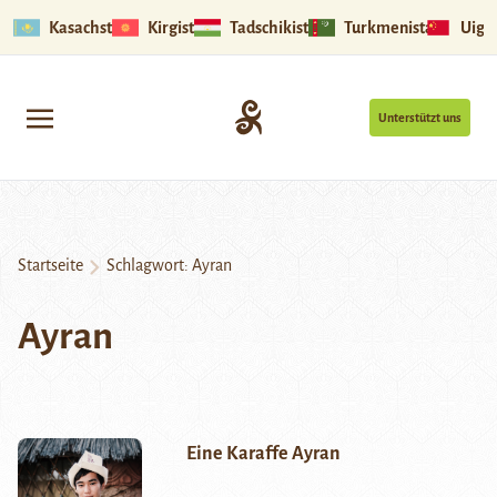
Kasachstan
Kirgistan
Tadschikistan
Turkmenistan
Uigu
Unterstützt uns
Startseite
Schlagwort:
Ayran
Ayran
Eine Karaffe Ayran