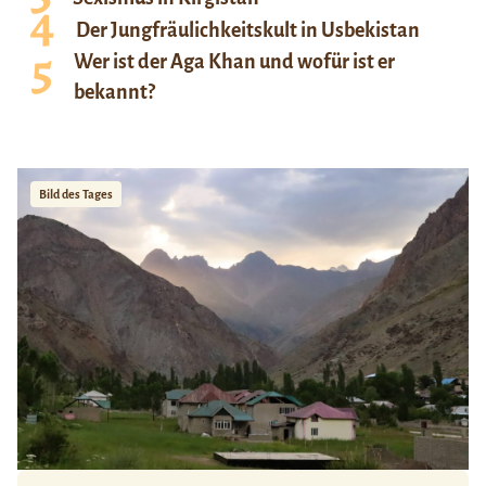
Der Jungfräulichkeitskult in Usbekistan
Wer ist der Aga Khan und wofür ist er
bekannt?
Bild des Tages