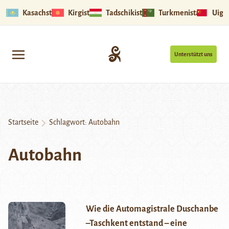
Kasachstan
Kirgistan
Tadschikistan
Turkmenistan
Uigu
Unterstützt uns
Startseite
Schlagwort:
Autobahn
Autobahn
Wie die Automagistrale Duschanbe
–Taschkent entstand – eine