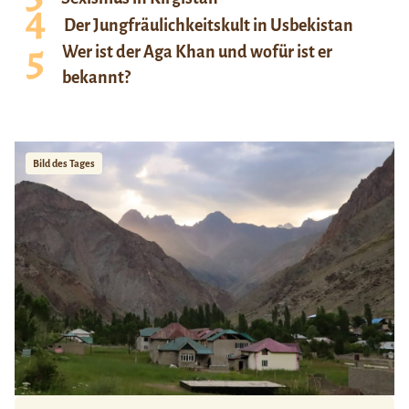
Der Jungfräulichkeitskult in Usbekistan
Wer ist der Aga Khan und wofür ist er
bekannt?
Bild des Tages