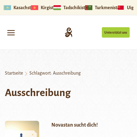
Kasachstan
Kirgistan
Tadschikistan
Turkmenistan
Uigu
Unterstützt uns
Startseite
Schlagwort:
Ausschreibung
Ausschreibung
Novastan sucht dich!