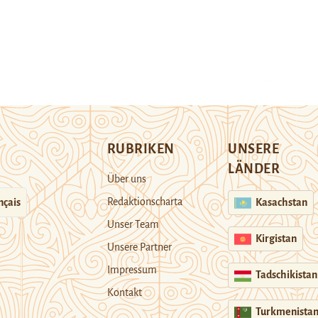
RUBRIKEN
UNSERE
LÄNDER
Über uns
Redaktionscharta
nçais
Kasachstan
Unser Team
Kirgistan
Unsere Partner
Impressum
Tadschikistan
Kontakt
Turkmenista