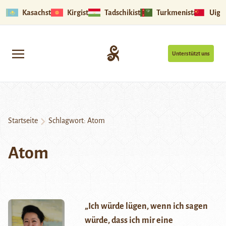
Kasachstan
Kirgistan
Tadschikistan
Turkmenistan
Uigu
Unterstützt uns
Startseite
Schlagwort:
Atom
Atom
„Ich würde lügen, wenn ich sagen
würde, dass ich mir eine