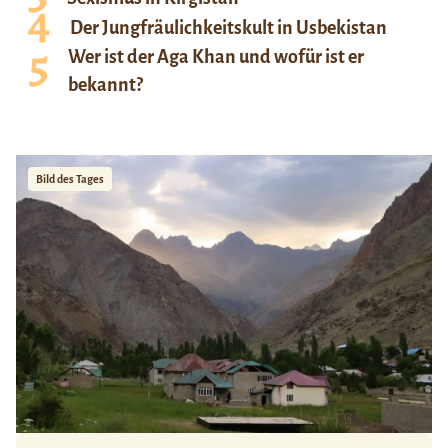
Der Jungfräulichkeitskult in Usbekistan
Wer ist der Aga Khan und wofür ist er
bekannt?
Bild des Tages