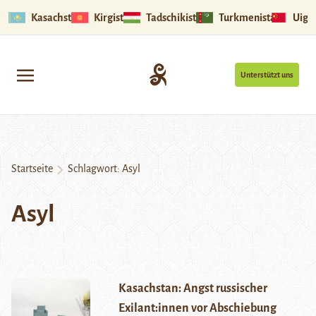
Kasachstan
Kirgistan
Tadschikistan
Turkmenistan
Uigu
Unterstützt uns
Startseite
Schlagwort:
Asyl
Asyl
Kasachstan: Angst russischer
Exilant:innen vor Abschiebung