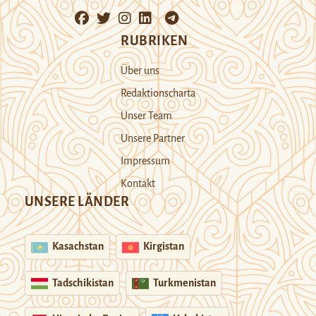
RUBRIKEN
Über uns
Redaktionscharta
Unser Team
Unsere Partner
Impressum
Kontakt
UNSERE LÄNDER
Kasachstan
Kirgistan
Tadschikistan
Turkmenistan