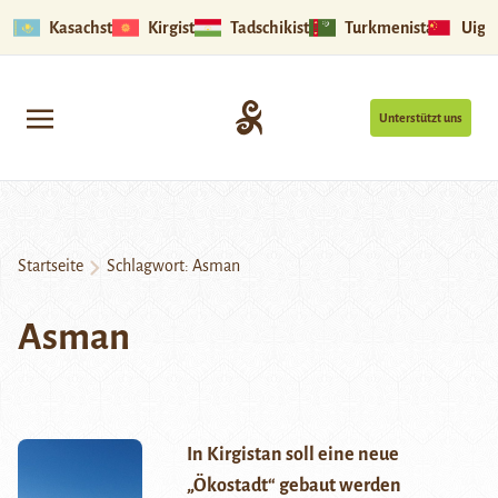
Kasachstan
Kirgistan
Tadschikistan
Turkmenistan
Uigu
Unterstützt uns
Startseite
Schlagwort:
Asman
Asman
In Kirgistan soll eine neue
„Ökostadt“ gebaut werden