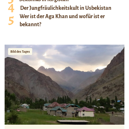
Der Jungfräulichkeitskult in Usbekistan
Wer ist der Aga Khan und wofür ist er
bekannt?
Bild des Tages