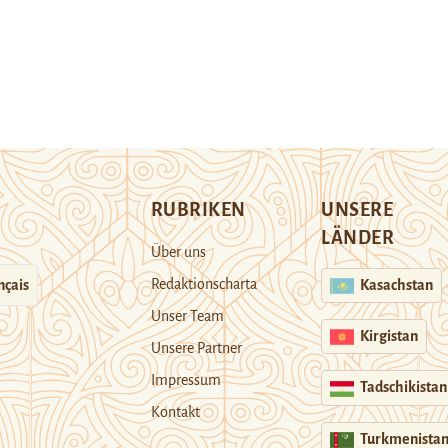
RUBRIKEN
UNSERE
LÄNDER
Über uns
Redaktionscharta
nçais
Kasachstan
Unser Team
Kirgistan
Unsere Partner
Impressum
Tadschikistan
Kontakt
Turkmenista