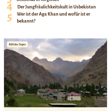
Der Jungfräulichkeitskult in Usbekistan
Wer ist der Aga Khan und wofür ist er
bekannt?
Bild des Tages