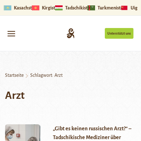
Kasachstan
Kirgistan
Tadschikistan
Turkmenistan
Uigu
Unterstützt uns
Startseite
Schlagwort:
Arzt
Arzt
„Gibt es keinen russischen Arzt?“ –
Tadschikische Mediziner über