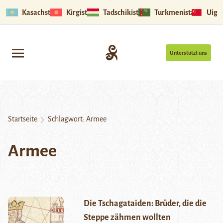
Kasachstan
Kirgistan
Tadschikistan
Turkmenistan
Uigu
Unterstützt uns
Startseite
Schlagwort:
Armee
Armee
Die Tschagataiden: Brüder, die die
Steppe zähmen wollten