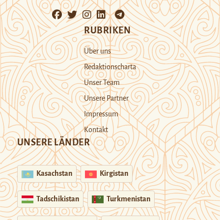
RUBRIKEN
Über uns
Redaktionscharta
Unser Team
Unsere Partner
Impressum
Kontakt
UNSERE LÄNDER
Kasachstan
Kirgistan
Tadschikistan
Turkmenistan