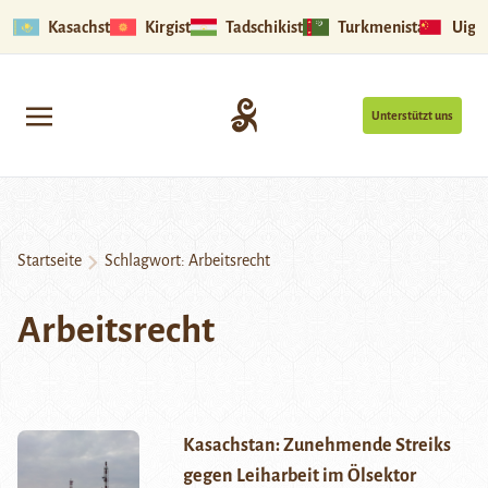
Kasachstan
Kirgistan
Tadschikistan
Turkmenistan
Uigu
Unterstützt uns
Startseite
Schlagwort:
Arbeitsrecht
Arbeitsrecht
Kasachstan: Zunehmende Streiks
gegen Leiharbeit im Ölsektor