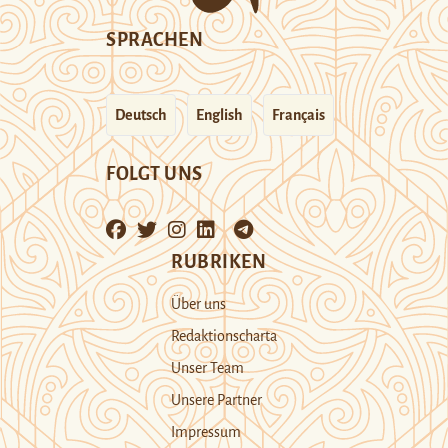
SPRACHEN
Deutsch
English
Français
FOLGT UNS
RUBRIKEN
Über uns
Redaktionscharta
Unser Team
Unsere Partner
Impressum