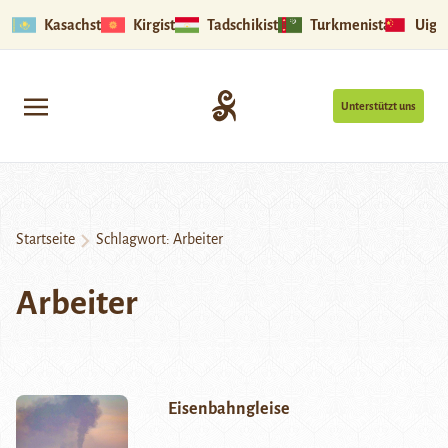
Kasachstan
Kirgistan
Tadschikistan
Turkmenistan
Uigu
Unterstützt uns
Startseite
Schlagwort:
Arbeiter
Arbeiter
Eisenbahngleise