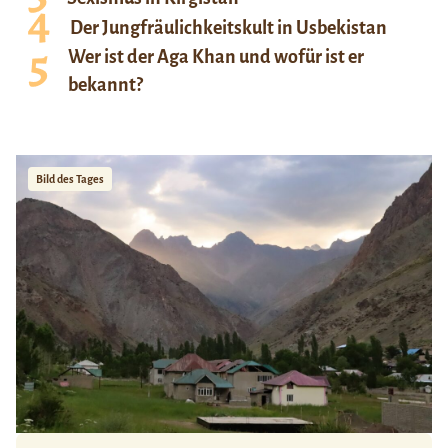
Der Jungfräulichkeitskult in Usbekistan
Wer ist der Aga Khan und wofür ist er
bekannt?
Bild des Tages