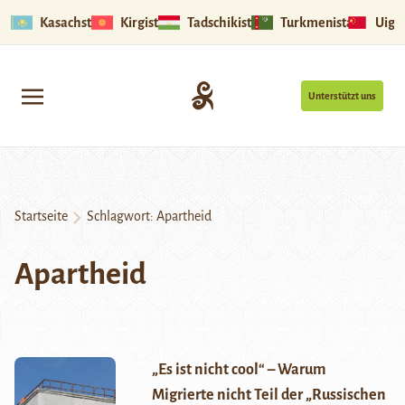
Kasachstan
Kirgistan
Tadschikistan
Turkmenistan
Uigu
Unterstützt uns
Startseite
Schlagwort:
Apartheid
Apartheid
„Es ist nicht cool“ – Warum
Migrierte nicht Teil der „Russischen