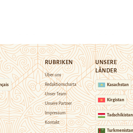
RUBRIKEN
UNSERE
LÄNDER
Über uns
Redaktionscharta
nçais
Kasachstan
Unser Team
Kirgistan
Unsere Partner
Impressum
Tadschikistan
Kontakt
Turkmenista