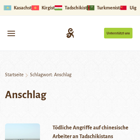
Kasachstan
Kirgistan
Tadschikistan
Turkmenistan
Uigu
Unterstützt uns
Startseite
Schlagwort:
Anschlag
Anschlag
Tödliche Angriffe auf chinesische
Arbeiter an Tadschikistans