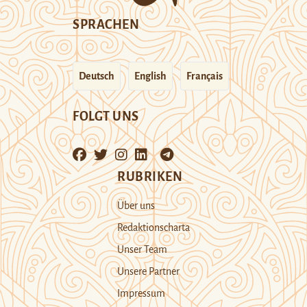
SPRACHEN
Deutsch
English
Français
FOLGT UNS
RUBRIKEN
Über uns
Redaktionscharta
Unser Team
Unsere Partner
Impressum