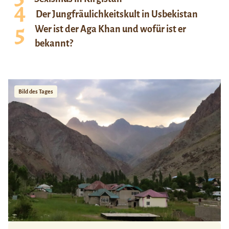
Der Jungfräulichkeitskult in Usbekistan
Wer ist der Aga Khan und wofür ist er
bekannt?
Bild des Tages