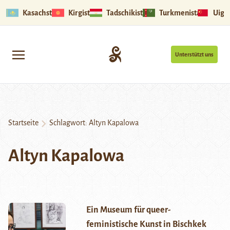
Kasachstan
Kirgistan
Tadschikistan
Turkmenistan
Uigu
Unterstützt uns
Startseite
Schlagwort:
Altyn Kapalowa
Altyn Kapalowa
Ein Museum für queer-
feministische Kunst in Bischkek