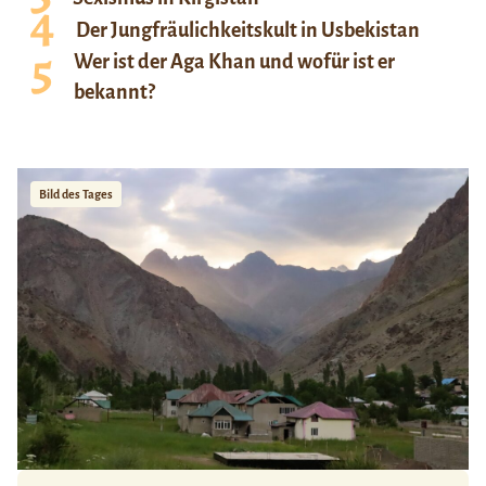
Der Jungfräulichkeitskult in Usbekistan
Wer ist der Aga Khan und wofür ist er
bekannt?
Bild des Tages