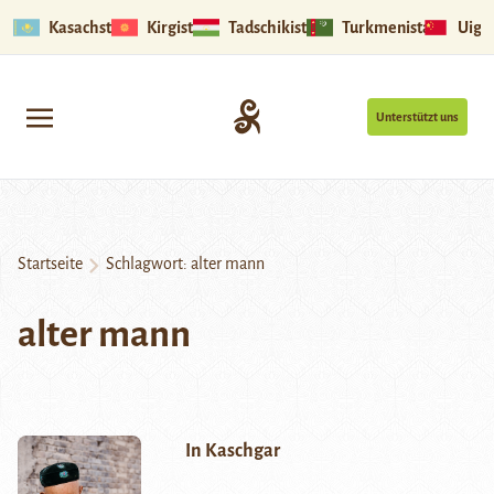
Kasachstan
Kirgistan
Tadschikistan
Turkmenistan
Uigu
Unterstützt uns
Startseite
Schlagwort:
alter mann
alter mann
In Kaschgar