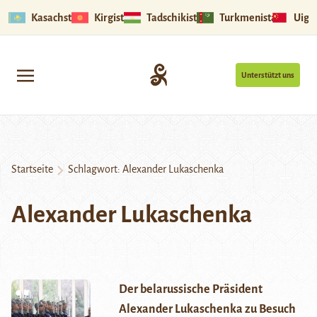
Kasachstan
Kirgistan
Tadschikistan
Turkmenistan
Uigu
Unterstützt uns
Startseite
Schlagwort:
Alexander Lukaschenka
Alexander Lukaschenka
Der belarussische Präsident
Alexander Lukaschenka zu Besuch