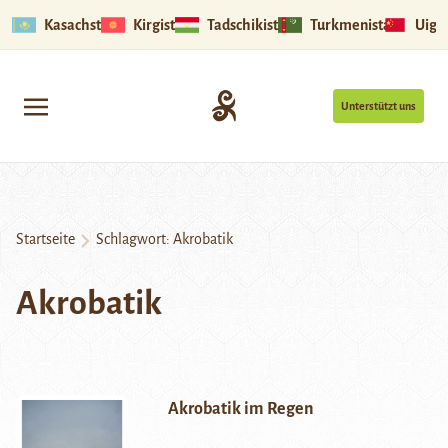
Kasachstan
Kirgistan
Tadschikistan
Turkmenistan
Uigu
Unterstützt uns
Startseite
Schlagwort:
Akrobatik
Akrobatik
Akrobatik im Regen