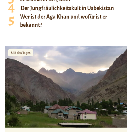
Der Jungfräulichkeitskult in Usbekistan
Wer ist der Aga Khan und wofür ist er
bekannt?
Bild des Tages