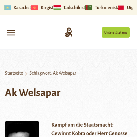
Kasachstan
Kirgistan
Tadschikistan
Turkmenistan
Uigu
Unterstützt uns
Startseite
Schlagwort:
Ak Welsapar
Ak Welsapar
Kampf um die Staatsmacht:
Gewinnt Kobra oder Herr Genosse