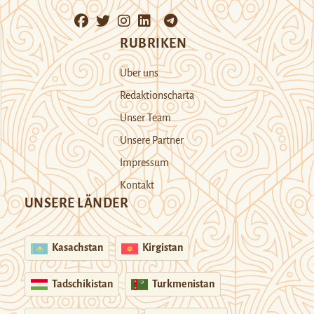
RUBRIKEN
Über uns
Redaktionscharta
Unser Team
Unsere Partner
Impressum
Kontakt
UNSERE LÄNDER
Kasachstan
Kirgistan
Tadschikistan
Turkmenistan