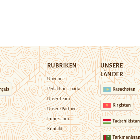
RUBRIKEN
UNSERE
LÄNDER
Über uns
Redaktionscharta
nçais
Kasachstan
Unser Team
Kirgistan
Unsere Partner
Impressum
Tadschikistan
Kontakt
Turkmenista