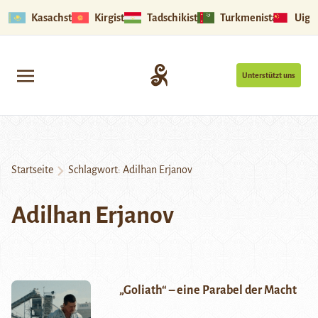
Kasachstan
Kirgistan
Tadschikistan
Turkmenistan
Uigu
Unterstützt uns
Startseite
Schlagwort:
Adilhan Erjanov
Adilhan Erjanov
„Goliath“ – eine Parabel der Macht