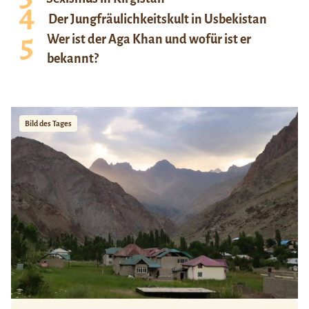
Der Jungfräulichkeitskult in Usbekistan
Wer ist der Aga Khan und wofür ist er
bekannt?
Bild des Tages