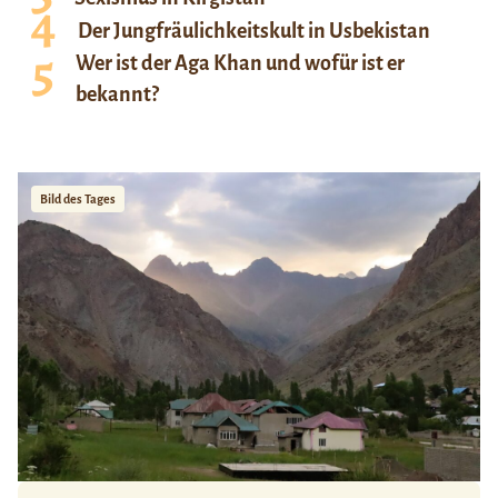
Der Jungfräulichkeitskult in Usbekistan
Wer ist der Aga Khan und wofür ist er
bekannt?
Bild des Tages