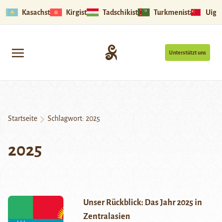
Kasachstan
Kirgistan
Tadschikistan
Turkmenistan
Uigu
Unterstützt uns
Startseite
Schlagwort:
2025
2025
Unser Rückblick: Das Jahr 2025 in
Zentralasien