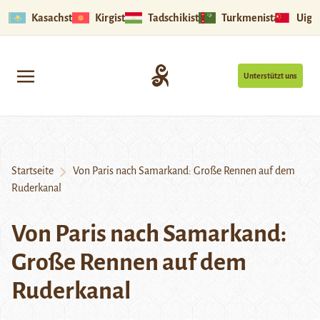
Kasachstan
Kirgistan
Tadschikistan
Turkmenistan
Uigu
Unterstützt uns
Startseite
Von Paris nach Samarkand: Große Rennen auf dem
Ruderkanal
Von Paris nach Samarkand:
Große Rennen auf dem
Ruderkanal