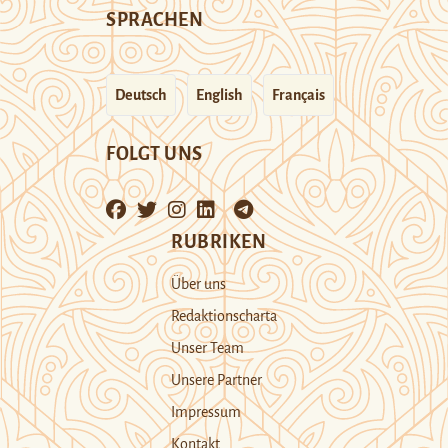
SPRACHEN
Deutsch
English
Français
FOLGT UNS
RUBRIKEN
Über uns
Redaktionscharta
Unser Team
Unsere Partner
Impressum
Kontakt