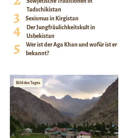
Sowjetische Traditionen in
Tadschikistan
Sexismus in Kirgistan
Der Jungfräulichkeitskult in
Usbekistan
Wer ist der Aga Khan und wofür ist er
bekannt?
Bild des Tages