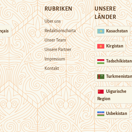
RUBRIKEN
UNSERE
LÄNDER
Über uns
Redaktionscharta
nçais
Kasachstan
Unser Team
Kirgistan
Unsere Partner
Impressum
Tadschikistan
Kontakt
Turkmenista
Uigurische
Region
Usbekistan