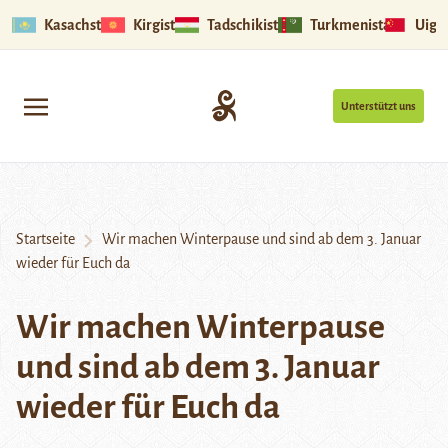
Kasachstan
Kirgistan
Tadschikistan
Turkmenistan
Uigu
Unterstützt uns
Startseite
Wir machen Winterpause und sind ab dem 3. Januar
wieder für Euch da
Wir machen Winterpause
und sind ab dem 3. Januar
wieder für Euch da