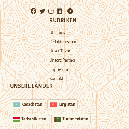
RUBRIKEN
Über uns
Redaktionscharta
Unser Team
Unsere Partner
Impressum
Kontakt
UNSERE LÄNDER
Kasachstan
Kirgistan
Tadschikistan
Turkmenistan