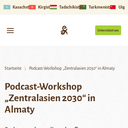
Kasachstan
Kirgistan
Tadschikistan
Turkmenistan
Uigu
Unterstützt uns
Startseite
Podcast-Workshop „Zentralasien 2030“ in Almaty
Podcast-Workshop
„Zentralasien 2030“ in
Almaty