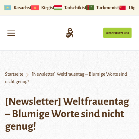
Kasachstan
Kirgistan
Tadschikistan
Turkmenistan
Uigu
Unterstützt uns
Startseite
[Newsletter] Weltfrauentag – Blumige Worte sind
nicht genug!
[Newsletter] Weltfrauentag
– Blumige Worte sind nicht
genug!