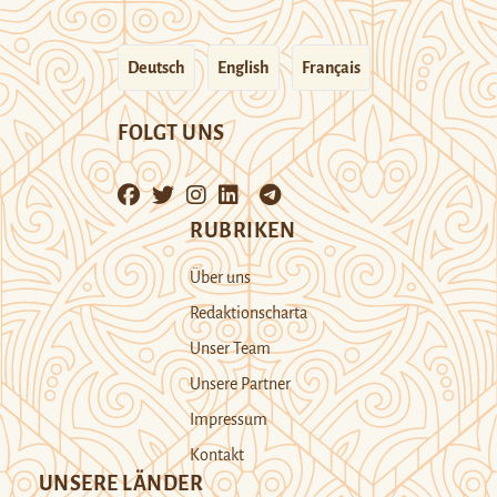
Deutsch
English
Français
FOLGT UNS
RUBRIKEN
Über uns
Redaktionscharta
Unser Team
Unsere Partner
Impressum
Kontakt
UNSERE LÄNDER