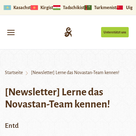
Kasachstan
Kirgistan
Tadschikistan
Turkmenistan
Uigu
Unterstützt uns
Startseite
[Newsletter] Lerne das Novastan-Team kennen!
[Newsletter] Lerne das
Novastan-Team kennen!
Entd