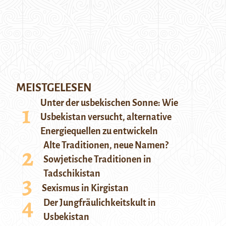
MEISTGELESEN
Unter der usbekischen Sonne: Wie
Usbekistan versucht, alternative
Energiequellen zu entwickeln
Alte Traditionen, neue Namen?
Sowjetische Traditionen in
Tadschikistan
Sexismus in Kirgistan
Der Jungfräulichkeitskult in
Usbekistan