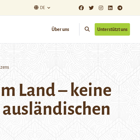
DE
Über uns
Unterstützt uns
izens
im Land – keine
 ausländischen