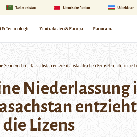
Turkmenistan
Uigurische Region
Usbekistan
 & Technologie
Zentralasien & Europa
Panorama
e Senderechte… Kasachstan entzieht ausländischen Fernsehsendern die L
ine Niederlassung 
asachstan entzieht
die Lizens