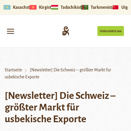
Kasachstan
Kirgistan
Tadschikistan
Turkmenistan
Uigu
Unterstützt uns
Startseite
[Newsletter] Die Schweiz – größter Markt für
usbekische Exporte
[Newsletter] Die Schweiz –
größter Markt für
usbekische Exporte