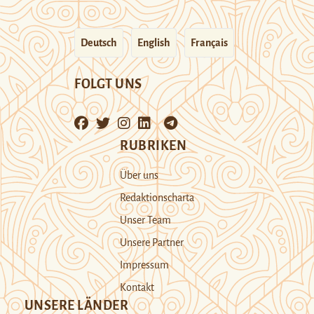
Deutsch
English
Français
FOLGT UNS
RUBRIKEN
Über uns
Redaktionscharta
Unser Team
Unsere Partner
Impressum
Kontakt
UNSERE LÄNDER