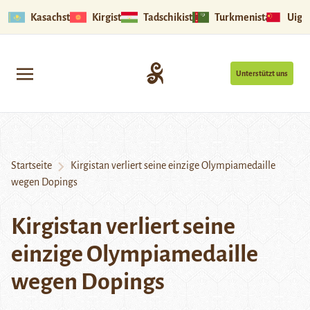
Kasachstan
Kirgistan
Tadschikistan
Turkmenistan
Uigu
Unterstützt uns
Startseite
Kirgistan verliert seine einzige Olympiamedaille
wegen Dopings
Kirgistan verliert seine
einzige Olympiamedaille
wegen Dopings