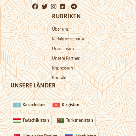
RUBRIKEN
Über uns
Redaktionscharta
Unser Team
Unsere Partner
Impressum
Kontakt
UNSERE LÄNDER
Kasachstan
Kirgistan
Tadschikistan
Turkmenistan
Uigurische Region
Usbekistan