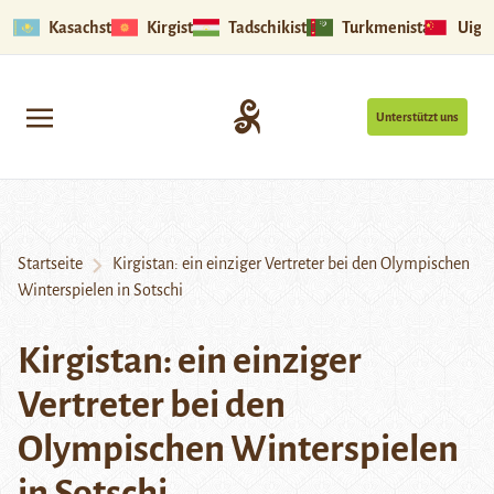
Kasachstan
Kirgistan
Tadschikistan
Turkmenistan
Uigu
Unterstützt uns
Startseite
Kirgistan: ein einziger Vertreter bei den Olympischen
Winterspielen in Sotschi
Kirgistan: ein einziger
Vertreter bei den
Olympischen Winterspielen
in Sotschi