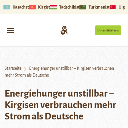
Kasachstan
Kirgistan
Tadschikistan
Turkmenistan
Uigu
Unterstützt uns
Startseite
Energiehunger unstillbar – Kirgisen verbrauchen
mehr Strom als Deutsche
Energiehunger unstillbar –
Kirgisen verbrauchen mehr
Strom als Deutsche