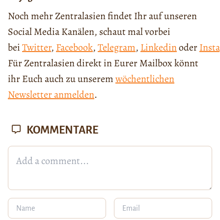
Noch mehr Zentralasien findet Ihr auf unseren
Social Media Kanälen, schaut mal vorbei
bei
Twitter
,
Facebook
,
Telegram
,
Linkedin
oder
Inst
Für Zentralasien direkt in Eurer Mailbox könnt
ihr Euch auch zu unserem
wöchentlichen
Newsletter anmelden
.
KOMMENTARE