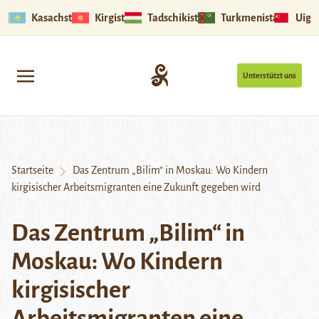
Kasachstan
Kirgistan
Tadschikistan
Turkmenistan
Uigu
Unterstützt uns
Startseite
Das Zentrum „Bilim“ in Moskau: Wo Kindern
kirgisischer Arbeitsmigranten eine Zukunft gegeben wird
Das Zentrum „Bilim“ in
Moskau: Wo Kindern
kirgisischer
Arbeitsmigranten eine