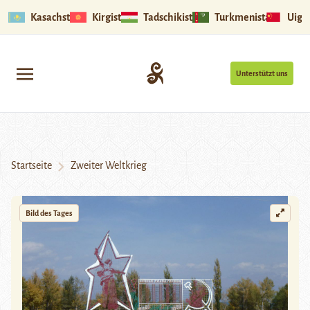
Kasachstan
Kirgistan
Tadschikistan
Turkmenistan
Uigu
Unterstützt uns
Startseite
Zweiter Weltkrieg
Bild des Tages