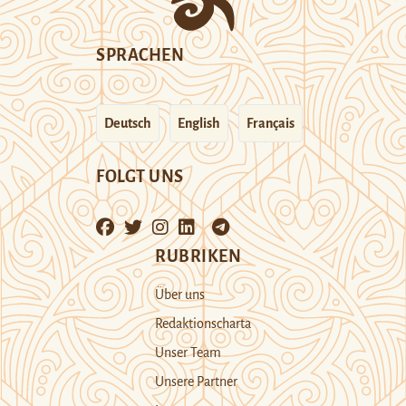
SPRACHEN
Deutsch
English
Français
FOLGT UNS
RUBRIKEN
Über uns
Redaktionscharta
Unser Team
Unsere Partner