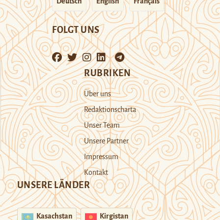
Deutsch
English
Français
FOLGT UNS
RUBRIKEN
Über uns
Redaktionscharta
Unser Team
Unsere Partner
Impressum
Kontakt
UNSERE LÄNDER
Kasachstan
Kirgistan