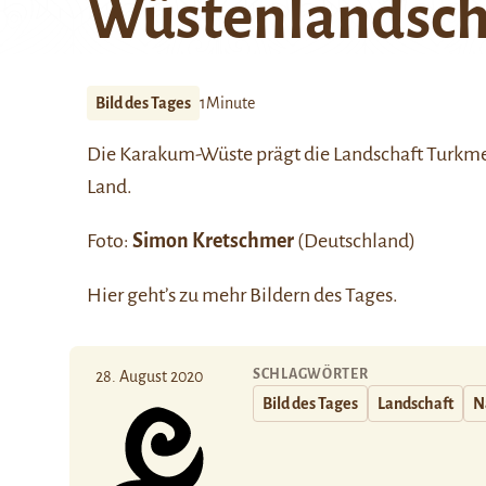
Wüstenlandsch
Bild des Tages
1Minute
Die
Karakum
-Wüste prägt die Landschaft Turkmen
Land.
Foto:
Simon Kretschmer
(Deutschland)
Hier
geht’s zu mehr Bildern des Tages.
SCHLAGWÖRTER
28. August 2020
Bild des Tages
Landschaft
N