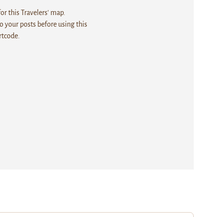
r this Travelers' map.
 your posts before using this
rtcode.