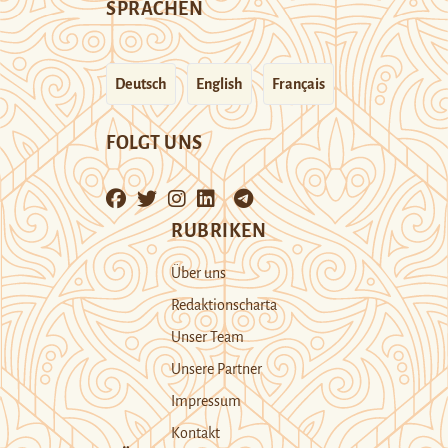
SPRACHEN
Deutsch
English
Français
FOLGT UNS
RUBRIKEN
Über uns
Redaktionscharta
Unser Team
Unsere Partner
Impressum
Kontakt