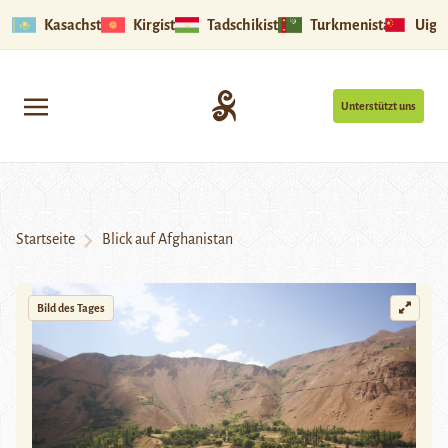
Kasachstan
Kirgistan
Tadschikistan
Turkmenistan
Uigu
Unterstützt uns
Startseite
Blick auf Afghanistan
Bild des Tages