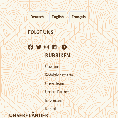
Deutsch
English
Français
FOLGT UNS
RUBRIKEN
Über uns
Redaktionscharta
Unser Team
Unsere Partner
Impressum
Kontakt
UNSERE LÄNDER