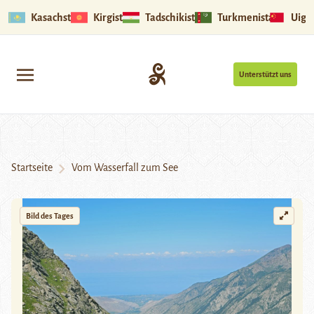
Kasachstan
Kirgistan
Tadschikistan
Turkmenistan
Uigu
Unterstützt uns
Startseite
Vom Wasserfall zum See
Bild des Tages