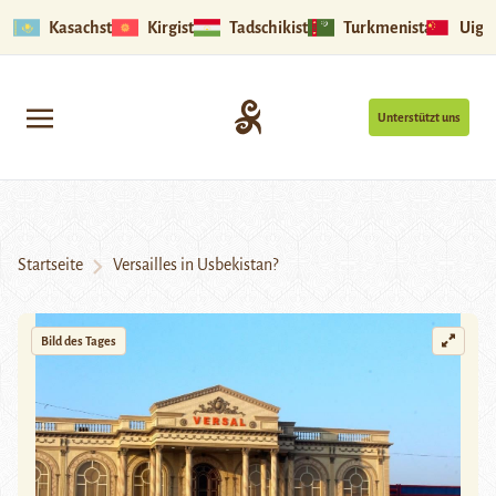
Kasachstan
Kirgistan
Tadschikistan
Turkmenistan
Uigu
Unterstützt uns
Startseite
Versailles in Usbekistan?
Bild des Tages