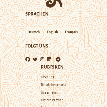
SPRACHEN
Deutsch
English
Français
FOLGT UNS
RUBRIKEN
Über uns
Redaktionscharta
Unser Team
Unsere Partner