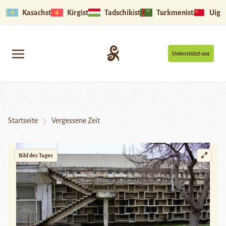
Kasachstan
Kirgistan
Tadschikistan
Turkmenistan
Uigu
Unterstützt uns
Startseite
Vergessene Zeit
Bild des Tages