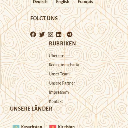
Deutsch
English
Français
FOLGT UNS
RUBRIKEN
Über uns
Redaktionscharta
Unser Team
Unsere Partner
Impressum
Kontakt
UNSERE LÄNDER
Kasachstan
Kirgistan