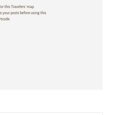
r this Travelers' map.
 your posts before using this
rtcode.