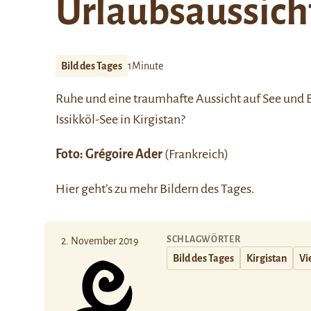
Urlaubsaussich
Bild des Tages
1Minute
Ruhe und eine traumhafte Aussicht auf See und 
Issikköl-See
in Kirgistan?
Foto:
Grégoire Ader
(Frankreich)
Hier
geht’s zu mehr Bildern des Tages.
SCHLAGWÖRTER
2. November 2019
Bild des Tages
Kirgistan
Vi