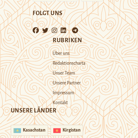
FOLGT UNS
RUBRIKEN
Über uns
Redaktionscharta
Unser Team
Unsere Partner
Impressum
Kontakt
UNSERE LÄNDER
Kasachstan
Kirgistan