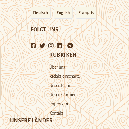
Deutsch
English
Français
FOLGT UNS
RUBRIKEN
Über uns
Redaktionscharta
Unser Team
Unsere Partner
Impressum
Kontakt
UNSERE LÄNDER