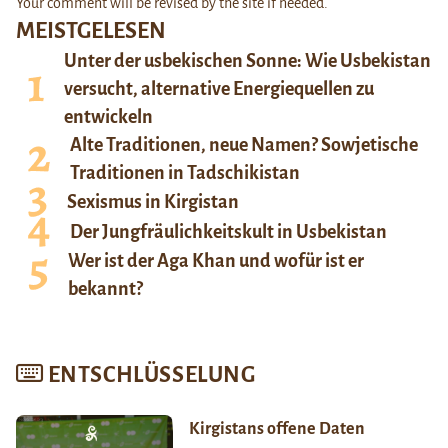
Your comment will be revised by the site if needed.
MEISTGELESEN
Unter der usbekischen Sonne: Wie Usbekistan
versucht, alternative Energiequellen zu
entwickeln
Alte Traditionen, neue Namen? Sowjetische
Traditionen in Tadschikistan
Sexismus in Kirgistan
Der Jungfräulichkeitskult in Usbekistan
Wer ist der Aga Khan und wofür ist er
bekannt?
ENTSCHLÜSSELUNG
Kirgistans offene Daten