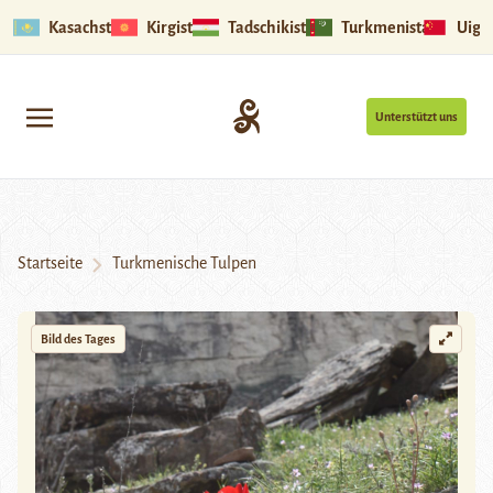
Kasachstan
Kirgistan
Tadschikistan
Turkmenistan
Uigu
Unterstützt uns
Startseite
Turkmenische Tulpen
Bild des Tages