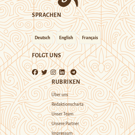
SPRACHEN
Deutsch
English
Français
FOLGT UNS
RUBRIKEN
Über uns
Redaktionscharta
Unser Team
Unsere Partner
Impressum