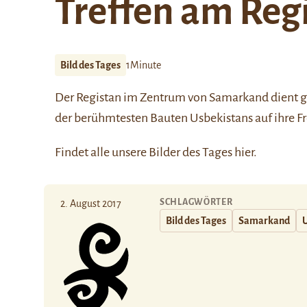
Treffen am Reg
Bild des Tages
1Minute
Der Registan im Zentrum von
Samarkand
dient g
der berühmtesten Bauten Usbekistans auf ihre F
Findet alle unsere Bilder des Tages
hier
.
SCHLAGWÖRTER
2. August 2017
Bild des Tages
Samarkand